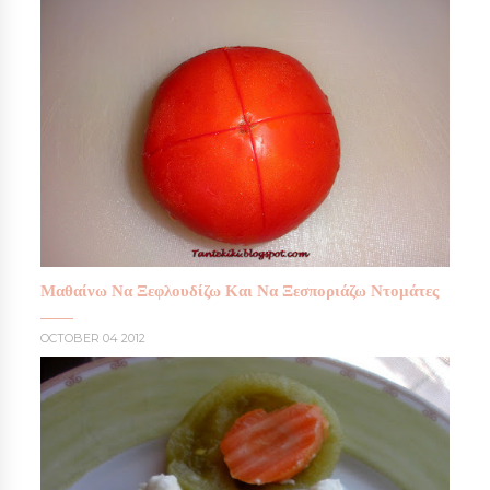
Μαθαίνω Να Ξεφλουδίζω Και Να Ξεσποριάζω Ντομάτες
OCTOBER 04 2012