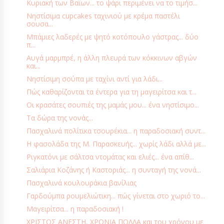
Κυριακή των Βαϊων... το ψάρι περιμένει να το τιμήσ...
Νηστίσιμα cupcakes ταχινιού με κρέμα παστέλι
ΡΎΖΙ
ΡΩΣΊΑ
ΣΑΛΆΤΕΣ
ΣΑΛΆΤΕΣ-ΑΛΟΙΦΈΣ
σουσα...
ΣΆΛΤΣΕΣ - ΝΤΡΈΣΙΝΓΚ - ΝΤΙΠ
ΣΆΛΤΣΕΣ ΓΛΥΚΙΈΣ
ΣΆΝΤΟΥΙΤΣ
Μπάμιες λαδερές με ψητό κοτόπουλο γάστρας... δύο
π...
ΣΑΡΑΚΟΣΤΉ
ΣΕΜΙΝΆΡΙΑ - ΜΑΘΉΜΑΤΑ
Αυγά μαρμπρέ, η άλλη πλευρά των κόκκινων αβγών
και...
ΣΕΜΙΝΆΡΙΑ ΜΑΓΕΙΡΙΚΉΣ & ΖΑΧΑΡΟΠΛΑΣΤΙΚΉΣ
ΣΙΡΌΠΙΑ
Νηστίσιμη σούπα με ταχίνι αντί για λάδι...
ΣΙΡΟΠΙΑΣΤΆ ΓΛΥΚΆ
ΣΚΈΨΕΙΣ
ΣΚΩΤΊΑ
ΣΝΑΚ
Πώς καθαρίζονται τα έντερα για τη μαγειρίτσα και τ...
ΣΟΚΟΛΆΤΑ
ΣΟΎΠΕΣ
ΣΤΑ ΓΡΉΓΟΡΑ...
Οι κρασάτες σουπιές της μαμάς μου... ένα νηστίσιμο...
ΣΤΗΝ ΚΑΤΣΑΡΌΛΑ/ΧΎΤΡΑ ΤΑΧΎΤΗΤΑΣ
ΣΤΟΝ ΦΟΎΡΝΟ
Τα δώρα της νονάς...
Πασχαλινά πολίτικα τσουρέκια... η παραδοσιακή συντ...
ΣΥΜΜΕΤΟΧΈΣ
ΣΥΝΑΝΤΉΣΕΙΣ
ΣΥΝΟΔΕΥΤΙΚΆ ΠΙΆΤΑ
Η φασολάδα της Μ. Παρασκευής... χωρίς λάδι αλλά με...
ΣΥΝΤΑΓΈΣ ΑΝΑΓΝΩΣΤΏΝ
ΣΥΝΤΑΓΈΣ ΒΆΣΗΣ
ΤΕΧΝΙΚΈΣ
Ριγκατόνι με σάλτσα ντομάτας και ελιές... ένα απίθ...
ΤΙ ΝΑ ΜΑΓΕΙΡΕΨΩ;
ΤΟΥΡΚΊΑ
ΤΟΥΡΣΙΆ
ΤΟΎΡΤΕΣ
Σαλιάρια Κοζάνης ή Καστοριάς... η συνταγή της νονά...
ΤΣΟΥΡΈΚΙΑ - ΒΑΣΙΛΌΠΙΤΕΣ
ΦΡΟΥΤΟΓΛΥΚΆ
Πασχαλινά κουλουράκια βανίλιας
Γαρδούμπα ρουμελιώτικη... πώς γίνεται στο χωριό το...
ΦΤΙΆΧΝΩ ΣΤΟ ΣΠΊΤΙ
Μαγειρίτσα... η παραδοσιακή !
ΦΥΤΙΚΆ ΠΡΟΪΌΝΤΑ ΓΙΑ ΧΟΡΤΟΦΆΓΟΥΣ ΚΑΙ ΜΗ
ΦΩΤΟΓΡΑΦΊΕΣ
ΧΡΙΣΤΟΣ ΑΝΕΣΤΗ, ΧΡΟΝΙΑ ΠΟΛΛΑ και του χρόνου με