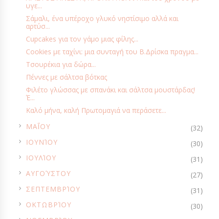
υγε...
ΧΡΙΣΤΟΎΓΕΝΝΑ
ΧΩΡΊΣ ΑΥΓΆ
ΧΩΡΊΣ ΓΛΟΥΤΈΝΗ
Σάμαλι, ένα υπέροχο γλυκό νηστίσιμο αλλά και
ΧΩΡΊΣ ΖΆΧΑΡΗ
ΧΩΡΊΣ ΛΑΚΤΌΖΗ
ΧΩΡΊΣ ΜΑΓΕΊΡΕΜΑ
αρτύσ...
Cupcakes για τον γάμο μιας φίλης...
ΨΆΡΙ - ΘΑΛΑΣΣΙΝΆ
ΨΩΜΊ
AIR FRYER
ART DE LA TABLE
Cookies με ταχίνι: μια συνταγή του Β.Δρίσκα πραγμα...
CHEESECAKES
CHUTNEYS
CRUMBLE
FREE TIME
Τσουρέκια για δώρα...
GIVEAWAYS
GUEST POST
SMOOTHIES
SUPER FOODS
Πέννες με σάλτσα βότκας
TOPPINGS
VEGETARIAN
VIDEOS
Φιλέτο γλώσσας με σπανάκι και σάλτσα μουστάρδας!
Έ...
Καλό μήνα, καλή Πρωτομαγιά να περάσετε...
►
ΜΑΪ́ΟΥ
(32)
►
ΙΟΥΝΊΟΥ
(30)
►
ΙΟΥΛΊΟΥ
(31)
►
ΑΥΓΟΎΣΤΟΥ
(27)
►
ΣΕΠΤΕΜΒΡΊΟΥ
(31)
►
ΟΚΤΩΒΡΊΟΥ
(30)
►