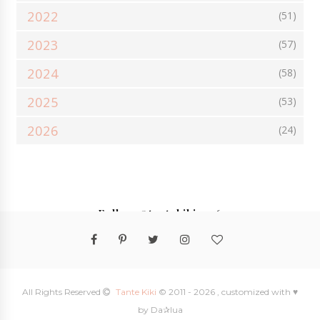
2022
(51)
2023
(57)
2024
(58)
2025
(53)
2026
(24)
Follow @tantekiki2016
All Rights Reserved
Tante Kiki
© 2011 -
2026 , customized with ♥
by Da✰lua