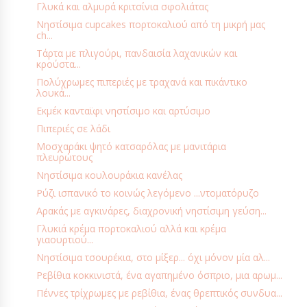
Γλυκά και αλμυρά κριτσίνια σφολιάτας
ΚΟΜΠΌΣΤΕΣ
ΚΡΕΑΤΙΚΆ
ΚΡΈΜΕΣ - ΜΟUSSES
Νηστίσιμα cupcakes πορτοκαλιού από τη μικρή μας
ch...
ΚΡΎΕΣ ΣΟΎΠΕΣ
ΛΑΧΑΝΙΚΆ
ΛΊΒΑΝΟΣ
ΛΊΓΕΣ ΘΕΡΜΊΔΕΣ
Τάρτα με πλιγούρι, πανδαισία λαχανικών και
ΛΙΚΈΡ - ΚΡΑΣΙΆ
ΜΑΡΙΝΆΔΕΣ
ΜΑΡΜΕΛΆΔΕΣ
ΜΑΡΌΚΟ
κρούστα...
ΜΕ ΈΝΑ ΣΚΕΎΟΣ
Πολύχρωμες πιπεριές με τραχανά και πικάντικο
ΜΕΞΙΚΌ
ΜΈΣΗ ΑΝΑΤΟΛΉ
λουκά...
ΜΕΣΟΓΕΙΑΚΟ ΚΕΛΑΡΙ
ΜΠΆΡΕΣ
ΜΠΑΧΑΡΙΚΆ & ΑΡΩΜΑΤΙΚΆ
Εκμέκ κανταϊφι νηστίσιμο και αρτύσιμο
ΜΠΙΣΚΌΤΑ - ΚΟΥΛΟΥΡΆΚΙΑ
ΜΠΙΣΚΌΤΑ - ΚΟΥΛΟΥΡΆΚΙΑ ΑΛΜΥΡΆ
Πιπεριές σε λάδι
Μοσχαράκι ψητό κατσαρόλας με μανιτάρια
ΜΥΣΤΙΚΆ ΚΟΥΖΊΝΑΣ
ΝΗΣΤΊΣΙΜΑ ΓΛΥΚΆ
ΝΗΣΤΊΣΙΜΑ ΦΑΓΗΤΆ
πλευρώτους
ΝΗΣΤΊΣΙΜΕΣ ΠΡΟΤΆΣΕΙΣ
ΟΡΕΚΤΙΚΆ - ΜΕΖΈΔΕΣ
ΌΣΠΡΙΑ
Νηστίσιμα κουλουράκια κανέλας
Ρύζι ισπανικό το κοινώς λεγόμενο ...ντοματόρυζο
ΟΥΓΓΑΡΊΑ
ΠΑΓΩΤΆ - ΓΡΑΝΊΤΕΣ
ΠΑΙΔΊ ΚΑΙ ΔΙΑΤΡΟΦΉ
Αρακάς με αγκινάρες, διαχρονική νηστίσιμη γεύση...
ΠΑΙΔΙΚΆ ΜΑΓΕΙΡΈΜΑΤΑ
ΠΑΙΧΝΊΔΙΑ
ΠΑΣΧΑ
ΠΆΣΧΑ
Γλυκιά κρέμα πορτοκαλιού αλλά και κρέμα
γιαουρτιού...
ΠΑΤΆΤΕΣ
ΠΕΡΙΠΛΑΝΉΣΕΙΣ & ΤΑΞΊΔΙΑ
ΠΊΤΕΣ - ΤΆΡΤΕΣ
Νηστίσιμα τσουρέκια, στο μίξερ... όχι μόνον μία αλ...
ΠΊΤΕΣ & ΤΆΡΤΕΣ ΓΛΥΚΙΈΣ
ΠΊΤΣΕΣ
ΠΟΥΛΕΡΙΚΆ
Ρεβίθια κοκκινιστά, ένα αγαπημένο όσπριο, μια αρωμ...
ΠΡΟΤΆΣΕΙΣ
ΠΡΟΏΘΗΣΗ
ΠΡΩΙΝΌ - BRUNCH
Πέννες τρίχρωμες με ρεβίθια, ένας θρεπτικός συνδυα...
ΠΡΩΤΟΧΡΟΝΙΆ
ΡΟΦΉΜΑΤΑ - ΑΝΑΨΥΚΤΙΚΆ
ΡΟΦΉΜΑΤΑ - ΠΟΤΆ