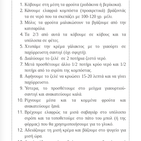
Κόβουμε στη μέση τα φρούτα (ροδάκινα ή βερίκοκα).
Κάνουμε ελαφριά κομπόστα (προαιρετικά) βράζοντάς
τα σε νερό που τα σκεπάζει με 100-120 γρ. μέλι.
Μόλις τα φρούτα μαλακώσουν τα βγάζουμε από την
κατσαρόλα.
Τα 2/3 από αυτά τα κόβουμε σε κύβους και τα
υπόλοιπα σε φέτες.
Χτυπάμε την κρέμα γάλακτος με το γιαούρτι σε
παχύρρευστη σαντιγί (όχι σφιχτή).
Διαλύουμε το ζελέ σε 2 ποτήρια ζεστό νερό.
Μετά προσθέτουμε άλλο 1/2 ποτήρι κρύο νερό και 1/2
ποτήρι από το σιρόπι της κομπόστας.
Αφήνουμε το ζελέ να κρυώσει 15-20 λεπτά και να γίνει
παχύρρευστο.
Ύστερα, το προσθέτουμε στο μείγμα γιαουρτιού-
σαντιγί και ανακατεύουμε καλά.
Ρίχνουμε μέσα και τα κομμένα φρούτα και
ανακατεύουμε ξανά.
Βρέχουμε ελαφρώς τα μισά σαβαγιάρ στο υπόλοιπο
σιρόπι και τα τοποθετούμε στο πάτο του μπολ (ή της
φόρμας) που θα χρησιμοποιήσουμε για το γλυκό.
Αδειάζουμε τη μισή κρέμα και βάζουμε στο ψυγείο για
μισή ώρα.