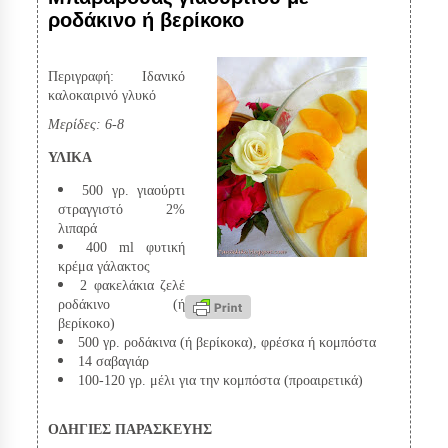
ροδάκινο ή βερίκοκο
Περιγραφή: Ιδανικό
καλοκαιρινό γλυκό
Μερίδες: 6-8
ΥΛΙΚΑ
500 γρ. γιαούρτι
στραγγιστό 2%
λιπαρά
400 ml φυτική
κρέμα γάλακτος
2 φακελάκια ζελέ
ροδάκινο (ή
βερίκοκο)
500 γρ. ροδάκινα (ή βερίκοκα), φρέσκα ή κομπόστα
14 σαβαγιάρ
100-120 γρ. μέλι για την κομπόστα (προαιρετικά)
ΟΔΗΓΙΕΣ ΠΑΡΑΣΚΕΥΗΣ