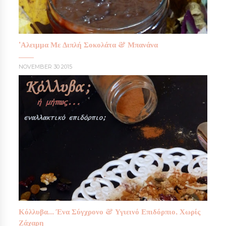
'Αλειμμα Με Διπλή Σοκολάτα & Μπανάνα
NOVEMBER 30 2015
Κόλλυβα... Ένα Σύγχρονο & Υγιεινό Επιδόρπιο, Χωρίς
Ζάχαρη