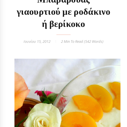
γιαουρτιού με ροδάκινο
ή βερίκοκο
Ιουνίου 15, 2012
2 Min
To Read (
542
Words)