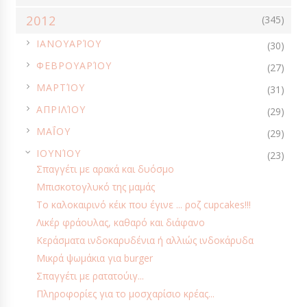
2012
(345)
ΔΏΡΑ ΑΠΌ ΤΗΝ ΚΟΥΖΊΝΑ
ΕΒΔΟΜΑΔΙΑΊΟ ΜΕΝΟΎ
►
ΙΑΝΟΥΑΡΊΟΥ
ΕΟΡΤΑΣΤΙΚΗ ΚΟΥΖΙΝΑ
ΕΠΈΤΕΙΟΙ
ΕΥΧΈΣ
ΖΥΜΑΡΙΚΆ
(30)
►
ΦΕΒΡΟΥΑΡΊΟΥ
(27)
ΖΎΜΕΣ
ΉΘΗ ΚΑΙ ΈΘΙΜΑ
ΗΜΕΡΟΛΌΓΙΟ ΣΠΙΤΙΟΎ
ΗΠΑ
►
ΜΑΡΤΊΟΥ
(31)
ΙΑΠΩΝΊΑ
ΙΝΔΊΑ
ΙΡΛΑΝΔΊΑ
ΙΤΑΛΊΑ
ΚΑΘΑΡΆ ΔΕΥΤΈΡΑ
►
ΑΠΡΙΛΊΟΥ
(29)
ΚΑΝΑΔΆΣ
ΚΑΡΑΜΈΛΕΣ
ΚΈΙΚ - BROWNIES
ΚΈΙΚ ΑΛΜΥΡΆ
►
ΜΑΪ́ΟΥ
(29)
ΚΕΡΆΣΜΑΤΑ
ΚΙΜΆΣ
ΚΟΛΑΤΣΙΌ
ΚΟΛΟΚΎΘΑ
▼
ΙΟΥΝΊΟΥ
(23)
ΚΟΜΠΌΣΤΕΣ
ΚΡΕΑΤΙΚΆ
ΚΡΈΜΕΣ - ΜΟUSSES
Σπαγγέτι με αρακά και δυόσμο
ΚΡΎΕΣ ΣΟΎΠΕΣ
ΛΑΧΑΝΙΚΆ
ΛΊΒΑΝΟΣ
ΛΊΓΕΣ ΘΕΡΜΊΔΕΣ
Μπισκοτογλυκό της μαμάς
ΛΙΚΈΡ - ΚΡΑΣΙΆ
ΜΑΡΙΝΆΔΕΣ
ΜΑΡΜΕΛΆΔΕΣ
ΜΑΡΌΚΟ
Το καλοκαιρινό κέικ που έγινε ... ροζ cupcakes!!!
Λικέρ φράουλας, καθαρό και διάφανο
ΜΕ ΈΝΑ ΣΚΕΎΟΣ
ΜΕΞΙΚΌ
ΜΈΣΗ ΑΝΑΤΟΛΉ
Κεράσματα ινδοκαρυδένια ή αλλιώς ινδοκάρυδα
ΜΕΣΟΓΕΙΑΚΟ ΚΕΛΑΡΙ
ΜΠΆΡΕΣ
ΜΠΑΧΑΡΙΚΆ & ΑΡΩΜΑΤΙΚΆ
Μικρά ψωμάκια για burger
ΜΠΙΣΚΌΤΑ - ΚΟΥΛΟΥΡΆΚΙΑ
ΜΠΙΣΚΌΤΑ - ΚΟΥΛΟΥΡΆΚΙΑ ΑΛΜΥΡΆ
Σπαγγέτι με ρατατούιγ...
Πληροφορίες για το μοσχαρίσιο κρέας...
ΜΥΣΤΙΚΆ ΚΟΥΖΊΝΑΣ
ΝΗΣΤΊΣΙΜΑ ΓΛΥΚΆ
ΝΗΣΤΊΣΙΜΑ ΦΑΓΗΤΆ