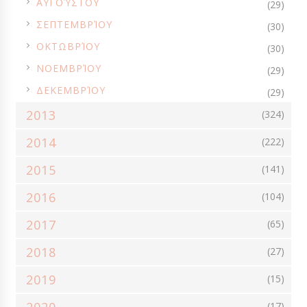
ΑΥΓΟΎΣΤΟΥ
(29)
ΣΥΜΜΕΤΟΧΈΣ
ΣΥΝΑΝΤΉΣΕΙΣ
ΣΥΝΟΔΕΥΤΙΚΆ ΠΙΆΤΑ
►
ΣΕΠΤΕΜΒΡΊΟΥ
(30)
ΣΥΝΤΑΓΈΣ ΑΝΑΓΝΩΣΤΏΝ
ΣΥΝΤΑΓΈΣ ΒΆΣΗΣ
ΤΕΧΝΙΚΈΣ
►
ΟΚΤΩΒΡΊΟΥ
(30)
►
ΤΙ ΝΑ ΜΑΓΕΙΡΕΨΩ;
ΤΟΥΡΚΊΑ
ΤΟΥΡΣΙΆ
ΤΟΎΡΤΕΣ
ΝΟΕΜΒΡΊΟΥ
(29)
►
ΤΣΟΥΡΈΚΙΑ - ΒΑΣΙΛΌΠΙΤΕΣ
ΦΡΟΥΤΟΓΛΥΚΆ
ΔΕΚΕΜΒΡΊΟΥ
(29)
ΦΤΙΆΧΝΩ ΣΤΟ ΣΠΊΤΙ
2013
(324)
ΦΥΤΙΚΆ ΠΡΟΪΌΝΤΑ ΓΙΑ ΧΟΡΤΟΦΆΓΟΥΣ ΚΑΙ ΜΗ
ΦΩΤΟΓΡΑΦΊΕΣ
2014
(222)
ΧΡΙΣΤΟΎΓΕΝΝΑ
ΧΩΡΊΣ ΑΥΓΆ
ΧΩΡΊΣ ΓΛΟΥΤΈΝΗ
2015
(141)
ΧΩΡΊΣ ΖΆΧΑΡΗ
ΧΩΡΊΣ ΛΑΚΤΌΖΗ
ΧΩΡΊΣ ΜΑΓΕΊΡΕΜΑ
2016
(104)
ΨΆΡΙ - ΘΑΛΑΣΣΙΝΆ
ΨΩΜΊ
AIR FRYER
ART DE LA TABLE
CHEESECAKES
2017
CHUTNEYS
CRUMBLE
FREE TIME
(65)
GIVEAWAYS
GUEST POST
SMOOTHIES
SUPER FOODS
2018
(27)
TOPPINGS
VEGETARIAN
VIDEOS
2019
(15)
(17)