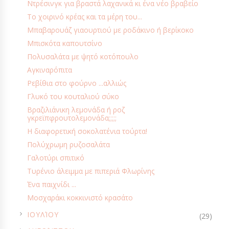
Ντρέσινγκ για βραστά λαχανικά κι ένα νέο βραβείο
ΝΗΣΤΊΣΙΜΕΣ ΠΡΟΤΆΣΕΙΣ
ΟΡΕΚΤΙΚΆ - ΜΕΖΈΔΕΣ
ΌΣΠΡΙΑ
Το χοιρινό κρέας και τα μέρη του...
ΟΥΓΓΑΡΊΑ
ΠΑΓΩΤΆ - ΓΡΑΝΊΤΕΣ
ΠΑΙΔΊ ΚΑΙ ΔΙΑΤΡΟΦΉ
Μπαβαρουάζ γιαουρτιού με ροδάκινο ή βερίκοκο
ΠΑΙΔΙΚΆ ΜΑΓΕΙΡΈΜΑΤΑ
ΠΑΙΧΝΊΔΙΑ
ΠΑΣΧΑ
ΠΆΣΧΑ
Μπισκότα καπουτσίνο
Πολυσαλάτα με ψητό κοτόπουλο
ΠΑΤΆΤΕΣ
ΠΕΡΙΠΛΑΝΉΣΕΙΣ & ΤΑΞΊΔΙΑ
ΠΊΤΕΣ - ΤΆΡΤΕΣ
Αγκιναρόπιτα
ΠΊΤΕΣ & ΤΆΡΤΕΣ ΓΛΥΚΙΈΣ
ΠΊΤΣΕΣ
ΠΟΥΛΕΡΙΚΆ
Ρεβίθια στο φούρνο ...αλλιώς
ΠΡΟΤΆΣΕΙΣ
ΠΡΟΏΘΗΣΗ
ΠΡΩΙΝΌ - BRUNCH
Γλυκό του κουταλιού σύκο
ΠΡΩΤΟΧΡΟΝΙΆ
ΡΟΦΉΜΑΤΑ - ΑΝΑΨΥΚΤΙΚΆ
ΡΟΦΉΜΑΤΑ - ΠΟΤΆ
Βραζιλιάνικη λεμονάδα ή ροζ
γκρεϊπφρουτολεμονάδα;;;;;
ΡΎΖΙ
ΡΩΣΊΑ
ΣΑΛΆΤΕΣ
ΣΑΛΆΤΕΣ-ΑΛΟΙΦΈΣ
Η διαφορετική σοκολατένια τούρτα!
ΣΆΛΤΣΕΣ - ΝΤΡΈΣΙΝΓΚ - ΝΤΙΠ
ΣΆΛΤΣΕΣ ΓΛΥΚΙΈΣ
ΣΆΝΤΟΥΙΤΣ
Πολύχρωμη ρυζοσαλάτα
Γαλοτύρι σπιτικό
ΣΑΡΑΚΟΣΤΉ
ΣΕΜΙΝΆΡΙΑ - ΜΑΘΉΜΑΤΑ
Τυρένιο άλειμμα με πιπεριά Φλωρίνης
ΣΕΜΙΝΆΡΙΑ ΜΑΓΕΙΡΙΚΉΣ & ΖΑΧΑΡΟΠΛΑΣΤΙΚΉΣ
ΣΙΡΌΠΙΑ
Ένα παιχνίδι ...
ΣΙΡΟΠΙΑΣΤΆ ΓΛΥΚΆ
ΣΚΈΨΕΙΣ
ΣΚΩΤΊΑ
ΣΝΑΚ
Μοσχαράκι κοκκινιστό κρασάτο
ΣΟΚΟΛΆΤΑ
ΣΟΎΠΕΣ
ΣΤΑ ΓΡΉΓΟΡΑ...
►
ΙΟΥΛΊΟΥ
(29)
ΣΤΗΝ ΚΑΤΣΑΡΌΛΑ/ΧΎΤΡΑ ΤΑΧΎΤΗΤΑΣ
ΣΤΟΝ ΦΟΎΡΝΟ
►